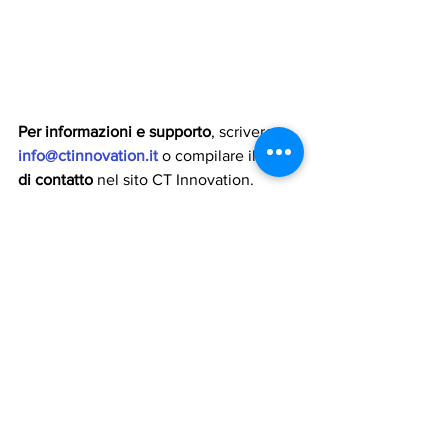
Per informazioni e supporto
, scrivere a
info@ctinnovation.it
o compilare il 
form 
di contatto 
nel sito CT Innovation.
theater
Pubblica Amministrazione
PA
MePa
APPROFONDIMENTI
Mostra tutti
Post recenti