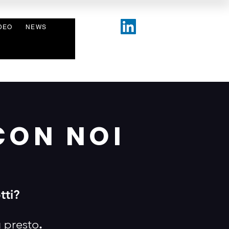
DEO
NEWS
CON NOI
tti?
ù presto
.