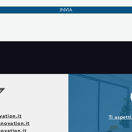
INVIA
vation.it
Ti aspett
novation.it
ovation.it