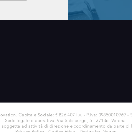
vation. Capitale Sociale: € 826.407 i.v. - P.iva: 09850010969 
​Sede legale e operativa: Via Salisburgo, 5 - 37136 Verona
à soggetta ad attività di direzione e coordinamento da parte d
Privacy Policy
-
Codice Etico
-
Design by
Diagon