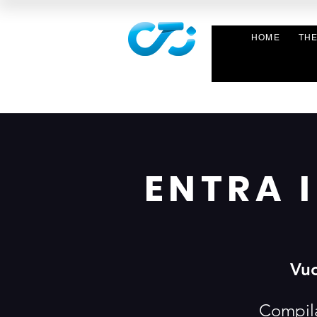
HOME
TH
ENTRA 
Vuo
Compila