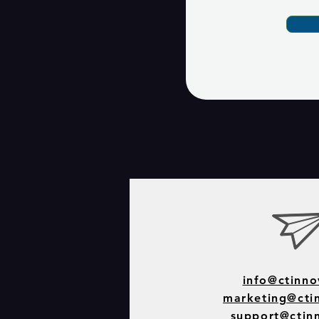
info@ctinno
marketing@ctin
support@ctinn