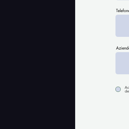
Telefon
Aziend
Ac
de