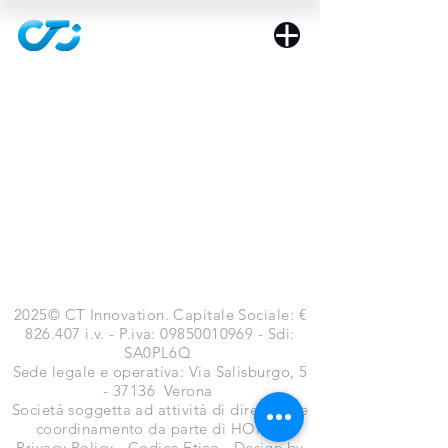
2025© CT Innovation. Capitale Sociale: €
826.407 i.v. - P.iva:
09850010969
- Sdi:
SA0PL6Q
​Sede legale e operativa: Via Salisburgo, 5
- 37136 Verona
Società soggetta ad attività di direzione e
coordinamento da parte di HORSA
Privacy Policy
-
Codice Etico
-
Design by