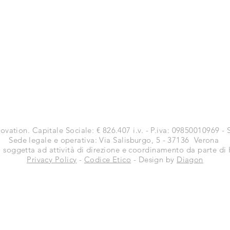
vation. Capitale Sociale: € 826.407 i.v. - P.iva: 09850010969 
​Sede legale e operativa: Via Salisburgo, 5 - 37136 Verona
à soggetta ad attività di direzione e coordinamento da parte d
Privacy Policy
-
Codice Etico
-
Design by
Diagon