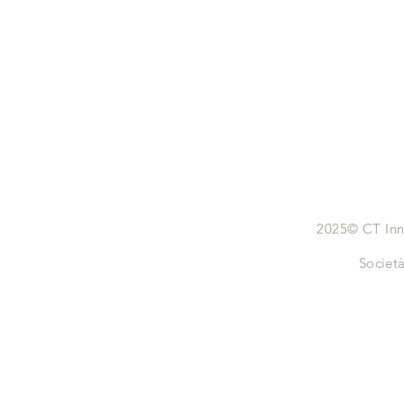
2025© CT Inno
Societ