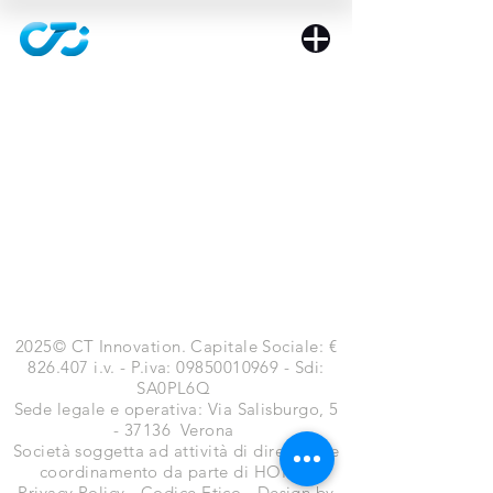
2025© CT Innovation. Capitale Sociale: €
826.407 i.v. - P.iva:
09850010969
- Sdi:
SA0PL6Q
​Sede legale e operativa: Via Salisburgo, 5
- 37136 Verona
Società soggetta ad attività di direzione e
coordinamento da parte di HORSA
Privacy Policy
-
Codice Etico
-
Design by